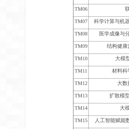
TM06
TM07
科学计算与机
TM08
医学成像与
TM09
结构健康
TM10
大模型
TM11
材料科
TM12
大数
TM13
扩散模
TM14
大
TM15
人工智能赋能数学研究