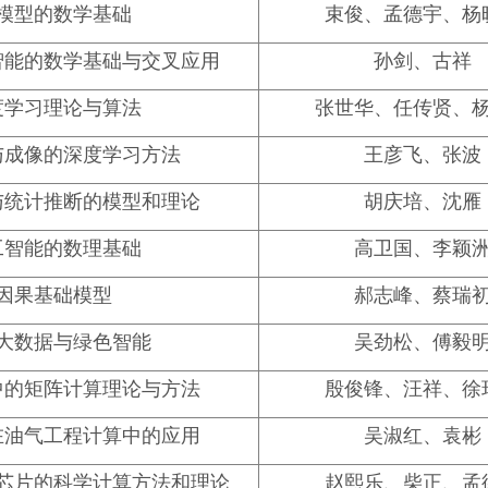
模型的数学基础
束俊、孟德宇、杨
智能的数学基础与交叉应用
孙剑、古祥
度学习理论与算法
张世华、任传贤、
与成像的深度学习方法
王彦飞、张波
与统计推断的模型和理论
胡庆培、沈雁
工智能的数理基础
高卫国、李颖
因果基础模型
郝志峰、蔡瑞
大数据与绿色智能
吴劲松、傅毅
中的矩阵计算理论与方法
殷俊锋、汪祥、徐
在油气工程计算中的应用
吴淑红、袁彬
芯片的科学计算方法和理论
赵熙乐、柴正、孟