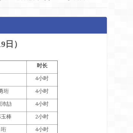
19日
）
时长
4小时
勇珩
4小时
周沛劼
4小时
郑玉棒
2小时
勇珩
4小时