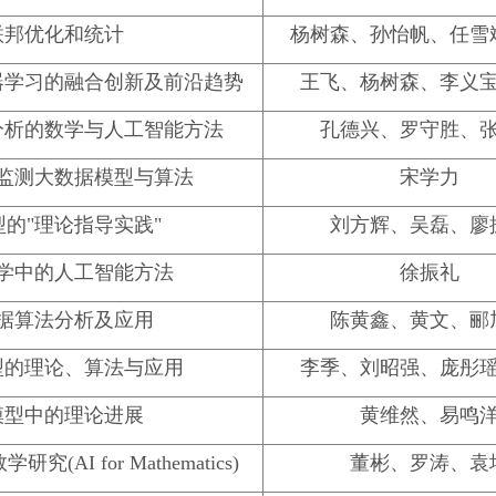
联邦优化和统计
杨树森、孙怡帆、任雪
器学习的融合创新及前沿趋势
王飞、杨树森、李义
分析的数学与人工智能方法
孔德兴、罗守胜、
监测大数据模型与算法
宋学力
的"理论指导实践"
刘方辉、吴磊、廖
学中的人工智能方法
徐振礼
据算法分析及应用
陈黄鑫、黄文、郦
型的理论、算法与应用
李季、刘昭强、庞彤
模型中的理论进展
黄维然、易鸣
(AI for Mathematics)
董彬、罗涛、袁